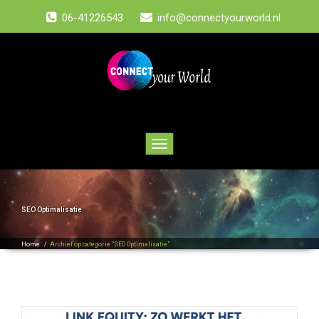
06-41226543
info@connectyourworld.nl
Toggle
navigation
SEO Optimalisatie
Home
/
Archief op categorie "SEO Optimalisatie"