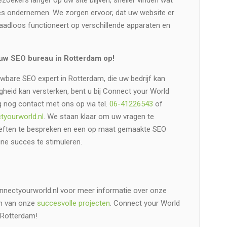
ezoekers langer op uw site blijven, sneller vinden wat
ies ondernemen. We zorgen ervoor, dat uw website er
naadloos functioneert op verschillende apparaten en
uw SEO bureau in Rotterdam op!
wbare SEO expert in Rotterdam, die uw bedrijf kan
gheid kan versterken, bent u bij Connect your World
 nog contact met ons op via tel.
06-41226543
of
yourworld.nl
. We staan klaar om uw vragen te
eften te bespreken en een op maat gemaakte SEO
ine succes te stimuleren.
nnectyourworld.nl voor meer informatie over onze
en van onze
succesvolle projecten
. Connect your World
 Rotterdam!