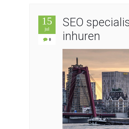
15
SEO speciali
jul
inhuren
0