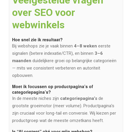
over SEO voor
webwinkels
Hoe snel zie ik resultaat?
Bij webshops zie je vaak binnen
4–8 weken
eerste
signalen (betere indexatie/CTR), en binnen
3–6
maanden
duidelijkere groei op belangrijke categorieën
— mits we consistent verbeteren en autoriteit
opbouwen.
Moet ik focussen op productpagina’s of
categoriepagina’s?
In de meeste niches zijn
categoriepagina’s
de
grootste groeimotor (meer volume). Productpagina’s
zijn cruciaal voor long-tail en conversie. Wij kiezen per
productgroep wat de meeste omzetkans heeft.
Is “AI content” oké voor mijn webshop?