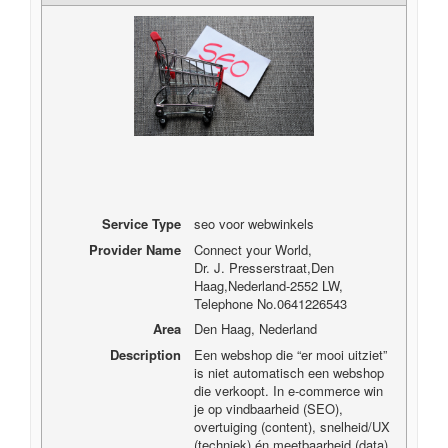
Service Type
seo voor webwinkels
Provider Name
Connect your World
,
Dr. J. Presserstraat
,
Den
Haag
,
Nederland
-
2552 LW
,
Telephone No.0641226543
Area
Den Haag, Nederland
Description
Een webshop die “er mooi uitziet”
is niet automatisch een webshop
die verkoopt. In e-commerce win
je op vindbaarheid (SEO),
overtuiging (content), snelheid/UX
(techniek) én meetbaarheid (data).