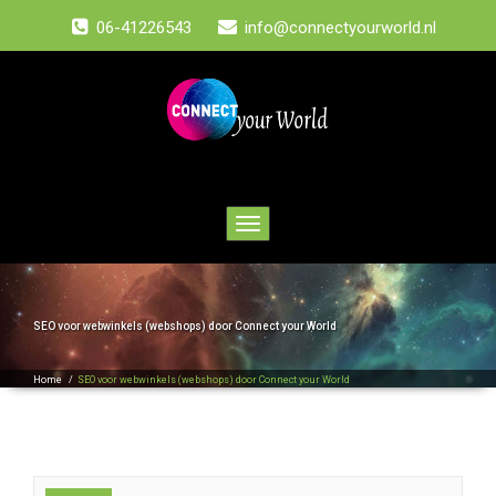
06-41226543
info@connectyourworld.nl
Toggle
navigation
SEO voor webwinkels (webshops) door Connect your World
Home
/
SEO voor webwinkels (webshops) door Connect your World