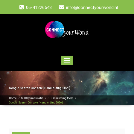
06-41226543
info@connectyourworld.nl
Toggle
navigation
Google Search Console [Handleiding 2026]
Home
/
SEO Optimalisatie
/
SEO marketing tools
/
Google Search Console [Handleiding 2026]