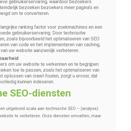
tieve gebruikerservaring, waardoor bezoekers
Uiteindelijk bezoeken bezoekers meer pagina’s en
eneigd om te converteren.
langrijke ranking factor voor zoekmachines en een
goede gebruikerservaring. Door technische
en, zoals bijvoorbeeld het optimaliseren van SEO
seren van code en het implementeren van caching,
van uw website aanzienlijk verbeteren.
baarheid
ers om uw website te verkennen en te begrijpen.
eken toe te passen, zoals het optimaliseren van
t oplossen van crawl-fouten, zorgt u ervoor, dat
olledig kunnen indexeren.
he SEO-diensten
en uitgebreid scala aan technische SEO – (analyse)
website te verbeteren. Onze diensten omvatten, maar