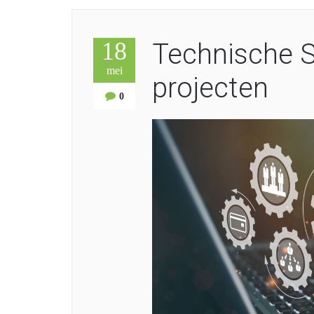
18
Technische 
mei
projecten
0