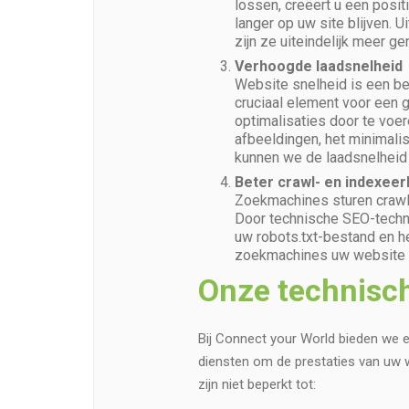
lossen, creëert u een posi
langer op uw site blijven. 
zijn ze uiteindelijk meer g
Verhoogde laadsnelheid
Website snelheid is een be
cruciaal element voor een 
optimalisaties door te voer
afbeeldingen, het minimali
kunnen we de laadsnelheid 
Beter crawl- en indexeer
Zoekmachines sturen crawl
Door technische SEO-techni
uw robots.txt-bestand en he
zoekmachines uw website v
Onze technisc
Bij Connect your World bieden we e
diensten om de prestaties van uw 
zijn niet beperkt tot: