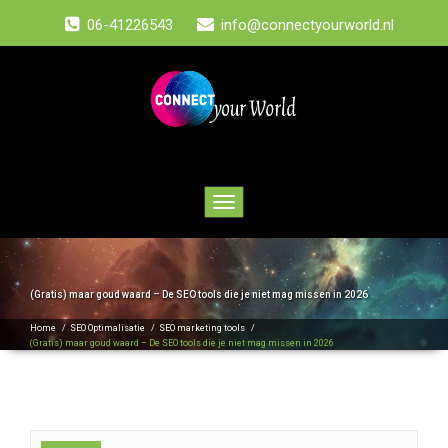
06-41226543
info@connectyourworld.nl
Toggle
navigation
(Gratis) maar goud waard – De SEO tools die je niet mag missen in 2026
Home
/
SEO Optimalisatie
/
SEO marketing tools
/
(Gratis) maar goud waard – De SEO tools die je niet mag missen in 2026