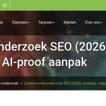
me
Diensten
Tarieven
Klanten
Over ons
erzoek SEO (2026):
 AI-proof aanpak
n onderzoek
/
Zoekwoordenonderzoek SEO (2026): strategie, stap