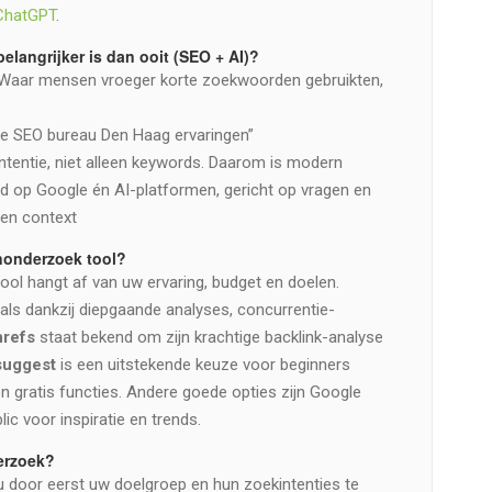
 ChatGPT
.
angrijker is dan ooit (SEO + AI)
?
 Waar mensen vroeger korte zoekwoorden gebruikten,
te SEO bureau Den Haag ervaringen”
ntentie, niet alleen keywords. Daarom is modern
op Google én AI-platformen, gericht op vragen en
 en context
nonderzoek tool?
l hangt af van uw ervaring, budget en doelen.
als dankzij diepgaande analyses, concurrentie-
refs
staat bekend om zijn krachtige backlink-analyse
suggest
is een uitstekende keuze voor beginners
 gratis functies. Andere goede opties zijn Google
 voor inspiratie en trends.
erzoek?
door eerst uw doelgroep en hun zoekintenties te