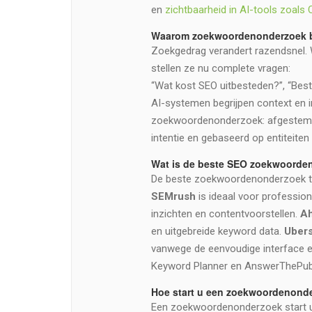
en
zichtbaarheid in AI-tools zoals
Waarom zoekwoordenonderzoek bel
Zoekgedrag verandert razendsnel.
stellen ze nu complete vragen:
“Wat kost SEO uitbesteden?”, “Bes
AI-systemen begrijpen context en i
zoekwoordenonderzoek: afgestemd 
intentie en gebaseerd op entiteiten
Wat is de beste SEO zoekwoorde
De beste zoekwoordenonderzoek too
SEMrush
is ideaal voor profession
inzichten en contentvoorstellen.
Ah
en uitgebreide keyword data.
Uber
vanwege de eenvoudige interface en
Keyword Planner en AnswerThePublic
Hoe start u een zoekwoordenond
Een zoekwoordenonderzoek start u 