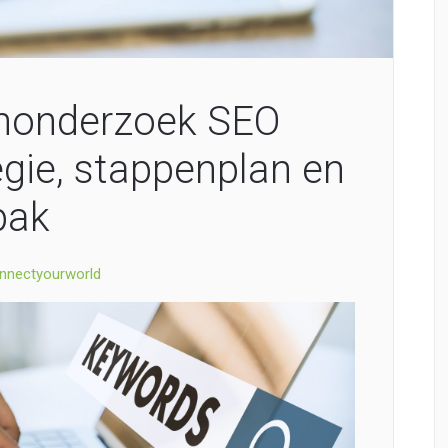
nonderzoek SEO
egie, stappenplan en
pak
nnectyourworld