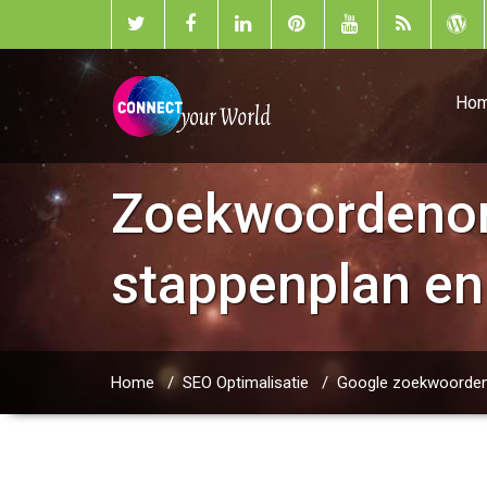
Ho
Zoekwoordenond
stappenplan en
Home
/
SEO Optimalisatie
/
Google zoekwoorde