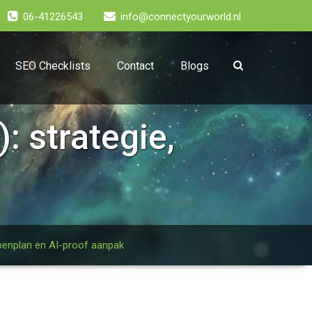
06-41226543
info@connectyourworld.nl
SEO Checklists
Contact
Blogs
 strategie,
penplan en AI-proof aanpak