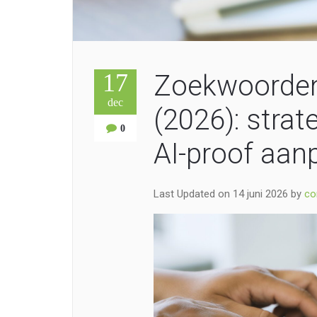
17
Zoekwoorde
dec
(2026): strat
0
AI-proof aan
Last Updated on 14 juni 2026 by
co