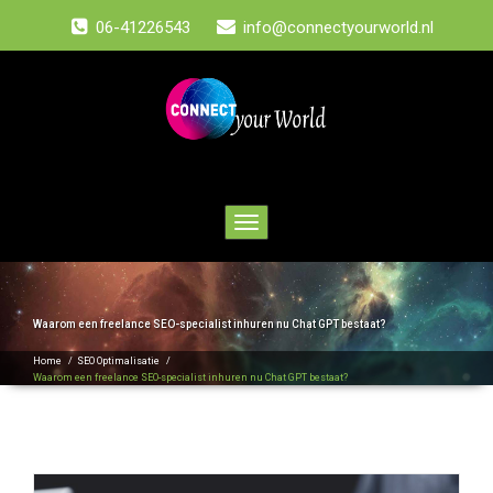
06-41226543
info@connectyourworld.nl
Toggle
navigation
Waarom een freelance SEO-specialist inhuren nu Chat GPT bestaat?
Home
/
SEO Optimalisatie
/
Waarom een freelance SEO-specialist inhuren nu Chat GPT bestaat?