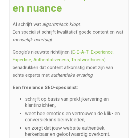
en nuance
AI schrijft wat
algoritmisch klopt
.
Een specialist schrijft kwalitatief goede content en wat
menselijk overtuigt
.
Google’s nieuwste richtlijnen (
E-E-A-T: Experience,
Expertise, Authoritativeness, Trustworthiness
)
benadrukken dat content afkomstig moet zijn van
echte experts met
authentieke ervaring
.
Een freelance SEO-specialist:
schrijft op basis van praktijkervaring en
klantinzichten
,
weet
h
oe emoties en vertrouwen de klik- en
conversiekans beïnvloeden,
en zorgt dat jouw website
a
uthentiek,
herkenbaar en geloofwaardig overkomt.