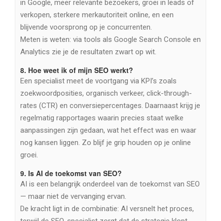
in Google, meer relevante bezoekers, groei in leads of
verkopen, sterkere merkautoriteit online, en een
blijvende voorsprong op je concurrenten.
Meten is weten: via tools als Google Search Console en
Analytics zie je de resultaten zwart op wit.
8.
Hoe weet ik of mijn SEO werkt?
Een specialist meet de voortgang via KPI’s zoals
zoekwoordposities, organisch verkeer, click-through-
rates (CTR) en conversiepercentages. Daarnaast krijg je
regelmatig rapportages waarin precies staat welke
aanpassingen zijn gedaan, wat het effect was en waar
nog kansen liggen. Zo blijf je grip houden op je online
groei.
9.
Is AI de toekomst van SEO?
AI is een belangrijk onderdeel van de toekomst van SEO
— maar niet de vervanging ervan.
De kracht ligt in de combinatie: AI versnelt het proces,
terwijl de SEO-specialist zorgt dat de strategie klopt,