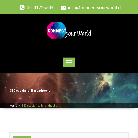
06-41226543
info@connectyourworld.nl
Toggle
navigation
SEO specialist Barendrecht
Home
/
SEO specialist Barendrecht