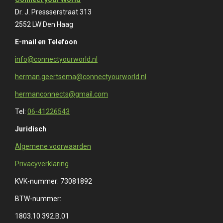
Dr. J. Pressserstraat 313
2552 LW Den Haag
E-mail en Telefoon
info@connectyourworld.nl
herman.geertsema@connectyourworld.nl
hermanconnects@gmail.com
Tel:
06-41226543
Juridisch
Algemene voorwaarden
Privacyverklaring
KVK-nummer: 73081892
BTW-nummer:
1803.10.392.B.01