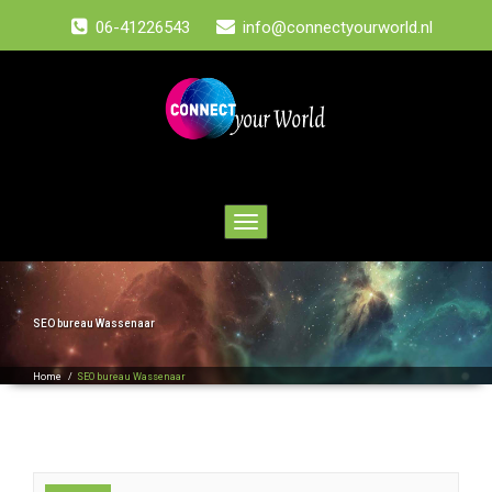
06-41226543
info@connectyourworld.nl
Toggle
navigation
SEO bureau Wassenaar
Home
/
SEO bureau Wassenaar