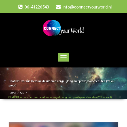
06-41226543
info@connectyourworld.nl
Toggle
navigation
Chat GPT versus Gemini: de ultieme vergelijking met praktijkvoorbeelden (2026-
proof)
Home
/
AIO
/
Chat GPT versus Gemini: de ultieme vergelijking met praktijkvoorbeelden (2026-proof)