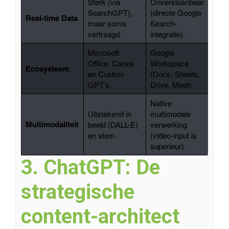
Sterk (via
Onverslaanbaar
SearchGPT),
(directe Google
Real-time Data
maar soms
Search-
vertraagd.
integratie).
Microsoft
Google
Office, Canva
Workspace
Ecosysteem
en Custom
(Docs, Sheets,
GPT’s.
Drive, Meet).
Native
Uitstekend in
multimodale
Multimodaliteit
beeld (DALL-E)
verwerking
en stem.
(video-input is
superieur).
3. ChatGPT: De
strategische
content-architect