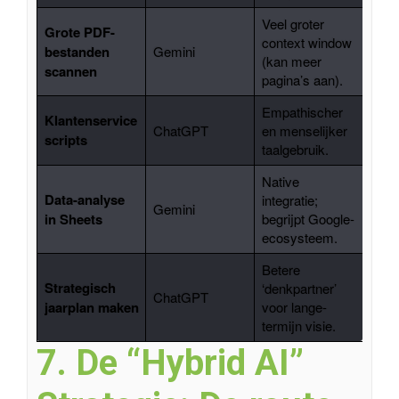
Veel groter
Grote PDF-
context window
bestanden
Gemini
(kan meer
scannen
pagina’s aan).
Empathischer
Klantenservice
ChatGPT
en menselijker
scripts
taalgebruik.
Native
Data-analyse
integratie;
Gemini
in Sheets
begrijpt Google-
ecosysteem.
Betere
Strategisch
‘denkpartner’
ChatGPT
jaarplan maken
voor lange-
termijn visie.
7. De “Hybrid AI”