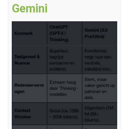
Gemini
ChatGPT
Gemini (3.0
Kenmerk
(GPT-5 /
Pro/Ultra)
Thinking)
Superieur;
Functioneel;
Taalgevoel &
begrijpt
neigt naar een
Nuance
sarcasme en
neutrale,
subtekst.
zakelijke toon.
Sterk, maar
Extreem hoog
Redeneerverm
vaker gericht op
door ‘Thinking’-
ogen
patronen en
modellen.
data.
Gigantisch (1M
Context
Groot (ca. 128k
tot 2M+
Window
– 200k tokens).
tokens).