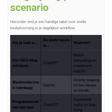
scenario
Hieronder vind je een handige tabel voor snelle
besluitvorming in je dagelijkse workflow.
De beste keuze
Als je taak is…
Waarom?
is…
Betere
Een SEO-blog
storytelling en
ChatGPT
schrijven
creatievere
koppen.
Directe toegang
Marktonderzoe
Gemini
tot live nieuws
k (vandaag)
en trends.
Superieure
Programmeren
ChatGPT
logica en bug-
van een app
fixing.