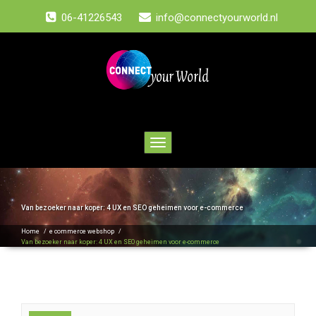
06-41226543
info@connectyourworld.nl
Toggle
navigation
Van bezoeker naar koper: 4 UX en SEO geheimen voor e-commerce
Home
/
e commerce webshop
/
Van bezoeker naar koper: 4 UX en SEO geheimen voor e-commerce