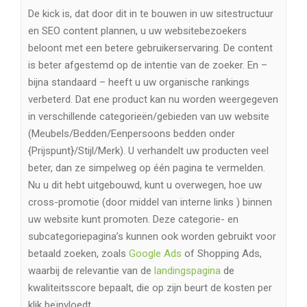
De kick is, dat door dit in te bouwen in uw sitestructuur
en SEO content plannen, u uw websitebezoekers
beloont met een betere gebruikerservaring. De content
is beter afgestemd op de intentie van de zoeker. En –
bijna standaard – heeft u uw organische rankings
verbeterd. Dat ene product kan nu worden weergegeven
in verschillende categorieën/gebieden van uw website
(Meubels/Bedden/Eenpersoons bedden onder
{Prijspunt}/Stijl/Merk). U verhandelt uw producten veel
beter, dan ze simpelweg op één pagina te vermelden.
Nu u dit hebt uitgebouwd, kunt u overwegen, hoe uw
cross-promotie (door middel van interne links ) binnen
uw website kunt promoten. Deze categorie- en
subcategoriepagina’s kunnen ook worden gebruikt voor
betaald zoeken, zoals
Google Ads
of Shopping Ads,
waarbij de relevantie van de
landingspagina
de
kwaliteitsscore bepaalt, die op zijn beurt de kosten per
klik beïnvloedt.