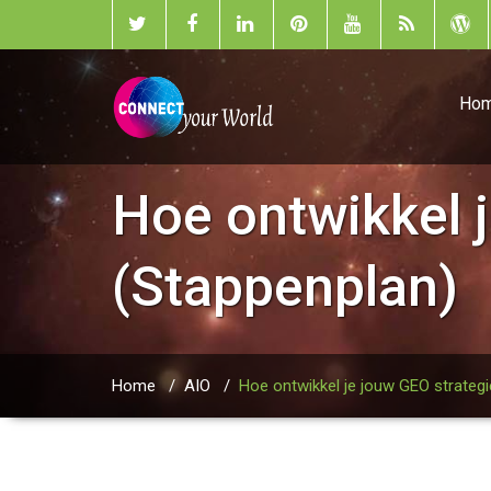
Ho
Hoe ontwikkel 
(Stappenplan)
Home
/
AIO
/
Hoe ontwikkel je jouw GEO strateg