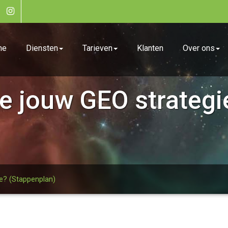
me
Diensten
Tarieven
Klanten
Over ons
je jouw GEO strategi
ie? (Stappenplan)