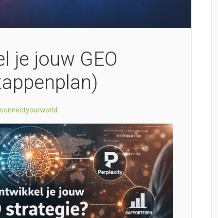
l je jouw GEO
Stappenplan)
connectyourworld