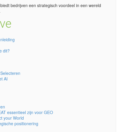
edt bedrijven een strategisch voordeel in een wereld
.
ve
nleiding
 dit?
 Selecteren
t AI
ren
EAT essentieel zijn voor GEO
ct your World
egische positionering