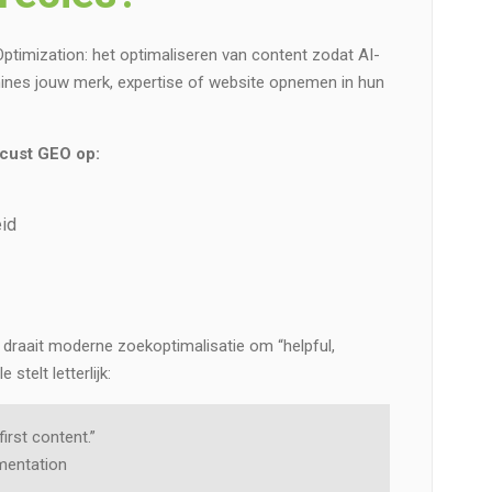
ptimization: het optimaliseren van content zodat AI-
nes jouw merk, expertise of website opnemen in hun
ocust GEO op:
eid
draait moderne zoekoptimalisatie om “helpful,
 stelt letterlijk:
first content.”
mentation