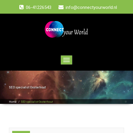
06-41226543
info@connectyourworld.nl
Toggle
navigation
SEO specialist Oosterhout
Home
/
SEO specialist Oosterhout