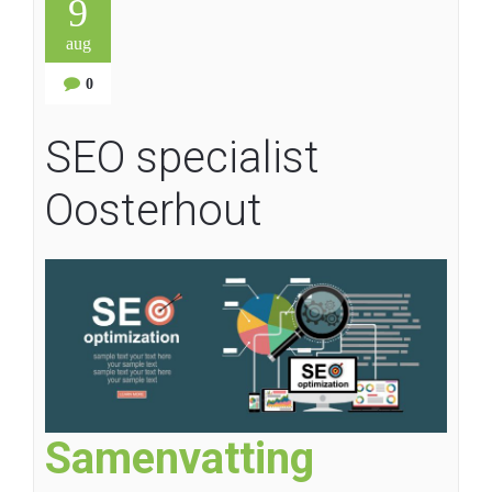
9
aug
0
SEO specialist
Oosterhout
Samenvatting