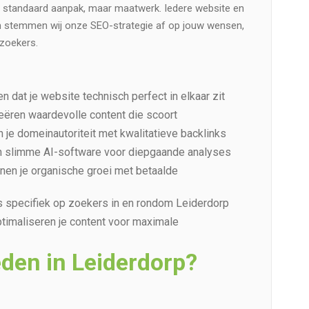
en standaard aanpak, maar maatwerk. Iedere website en
m stemmen wij onze SEO-strategie af op jouw wensen,
ezoekers.
n dat je website technisch perfect in elkaar zit
reëren waardevolle content die scoort
n je domeinautoriteit met kwalitatieve backlinks
n slimme AI-software voor diepgaande analyses
nen je organische groei met betaalde
ns specifiek op zoekers in en rondom Leiderdorp
ptimaliseren je content voor maximale
eden in Leiderdorp?