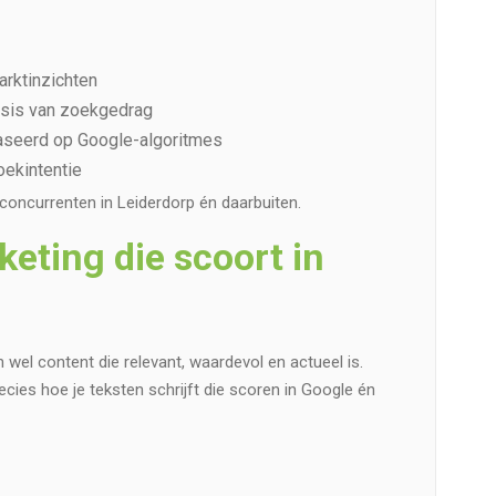
arktinzichten
asis van zoekgedrag
aseerd op Google-algoritmes
oekintentie
je concurrenten in Leiderdorp én daarbuiten.
eting die scoort in
n wel content die relevant, waardevol en actueel is.
ies hoe je teksten schrijft die scoren in Google én