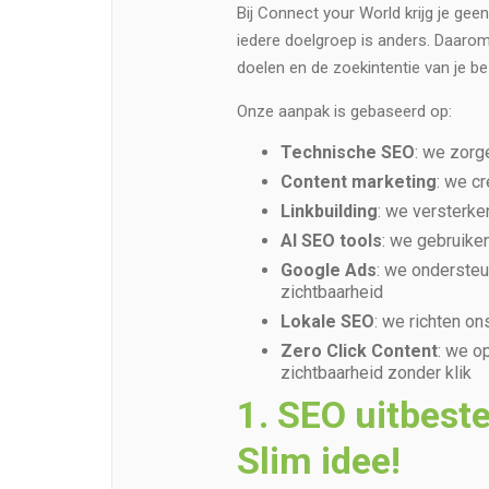
Bij Connect your World krijg je ge
iedere doelgroep is anders. Daaro
doelen en de zoekintentie van je b
Onze aanpak is gebaseerd op:
Technische SEO
: we zorge
Content marketing
: we c
Linkbuilding
: we versterke
AI SEO tools
: we gebruike
Google Ads
: we ondersteu
zichtbaarheid
Lokale SEO
: we richten o
Zero Click Content
: we o
zichtbaarheid zonder klik
1. SEO uitbest
Slim idee!