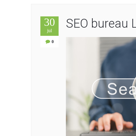
30
SEO bureau L
jul
0