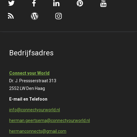
Bedrijfsadres
Connect your World
Dr. J. Pressserstraat 313
2552 LW Den Haag
E-mail en Telefoon
info@connectyourworld.nl
herman.geertsema@connectyourworld.nl
hermanconnects@gmail.com
Tel:
06-41226543
Juridisch
Algemene voorwaarden
Privacyverklaring