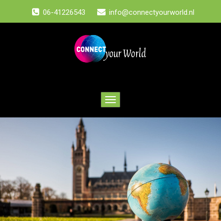
06-41226543
info@connectyourworld.nl
Toggle
navigation