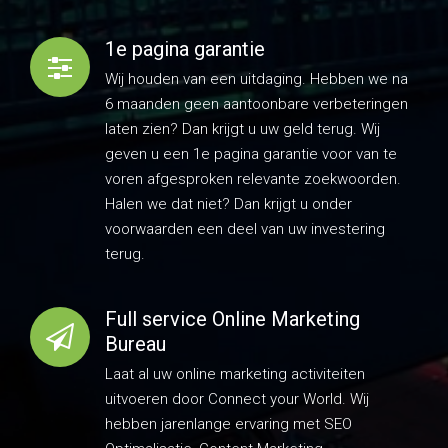
geven u een 1e pagina garantie voor van te
voren afgesproken relevante zoekwoorden.
Halen we dat niet? Dan krijgt u onder
voorwaarden een deel van uw investering
terug.
Full service Online Marketing
Bureau
Laat al uw online marketing activiteiten
uitvoeren door Connect your World. Wij
hebben jarenlange ervaring met SEO
Optimalisatie, Content Marketing,
Linkbuilding, Sociale Media en Google Ads.
Uitstekende communicatie
Altijd bereikbaar via telefoon, e-mail, What's
App, Zoom of live. Ook in de avonduren en in