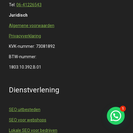
KVK-nummer: 73081892
BTW-nummer:
1803.10.392.B.01
Dienstverlening
SEO uitbesteden
SEO voor webshops
Lokale SEO voor bedrijven
Linkbuilding uitbesteden
Webteksten laten schrijven
1
AIO (AEO en GEO)
Google Ads